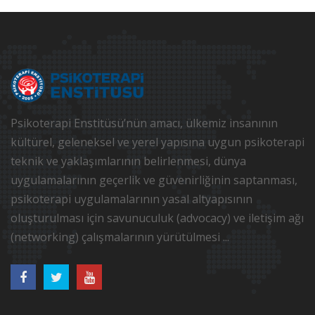
Psikoterapi Enstitüsü’nün amacı, ülkemiz insanının
kültürel, geleneksel ve yerel yapısına uygun psikoterapi
teknik ve yaklaşımlarının belirlenmesi, dünya
uygulamalarının geçerlik ve güvenirliğinin saptanması,
psikoterapi uygulamalarının yasal altyapısının
oluşturulması için savunuculuk (advocacy) ve iletişim ağı
(networking) çalışmalarının yürütülmesi ...