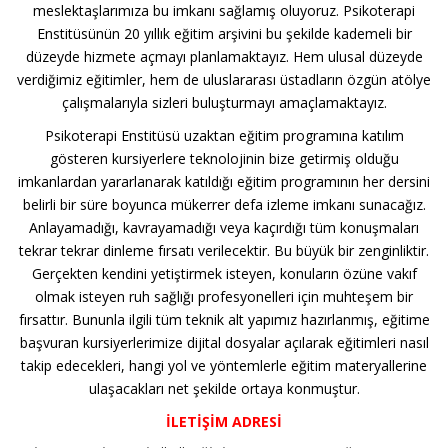
meslektaşlarımıza bu imkanı sağlamış oluyoruz. Psikoterapi
Enstitüsünün 20 yıllık eğitim arşivini bu şekilde kademeli bir
düzeyde hizmete açmayı planlamaktayız. Hem ulusal düzeyde
verdiğimiz eğitimler, hem de uluslararası üstadların özgün atölye
çalışmalarıyla sizleri buluşturmayı amaçlamaktayız.
Psikoterapi Enstitüsü uzaktan eğitim programına katılım
gösteren kursiyerlere teknolojinin bize getirmiş olduğu
imkanlardan yararlanarak katıldığı eğitim programının her dersini
belirli bir süre boyunca mükerrer defa izleme imkanı sunacağız.
Anlayamadığı, kavrayamadığı veya kaçırdığı tüm konuşmaları
tekrar tekrar dinleme fırsatı verilecektir. Bu büyük bir zenginliktir.
Gerçekten kendini yetiştirmek isteyen, konuların özüne vakıf
olmak isteyen ruh sağlığı profesyonelleri için muhteşem bir
fırsattır. Bununla ilgili tüm teknik alt yapımız hazırlanmış, eğitime
başvuran kursiyerlerimize dijital dosyalar açılarak eğitimleri nasıl
takip edecekleri, hangi yol ve yöntemlerle eğitim materyallerine
ulaşacakları net şekilde ortaya konmuştur.
İLETİŞİM ADRESİ