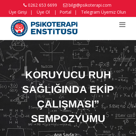
0262 653 6699
bilgi@psikoterapi.com
Üye Girişi
|
Üye Ol
|
Portal
|
Telegram Üyemiz Olun
KORUYUCU RUH
SAĞLIĞINDA EKİP
ÇALIŞMASI”
SEMPOZYUMU
Ana Sayfa >