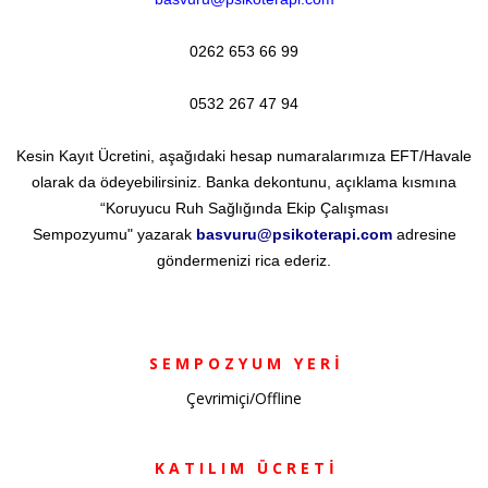
0262 653 66 99
0532 267 47 94
Kesin Kayıt Ücretini, aşağıdaki hesap numaralarımıza EFT/Havale
olarak da ödeyebilirsiniz. Banka dekontunu, açıklama kısmına
“Koruyucu
Ruh Sağlığında Ekip Çalışması
Sempozyumu"
yazarak
basvuru@psikoterapi.com
adresine
göndermenizi rica ederiz.
S E M P O Z Y U M Y E R İ
Çevrimiçi/Offline
K A T I L I M Ü C R E T İ