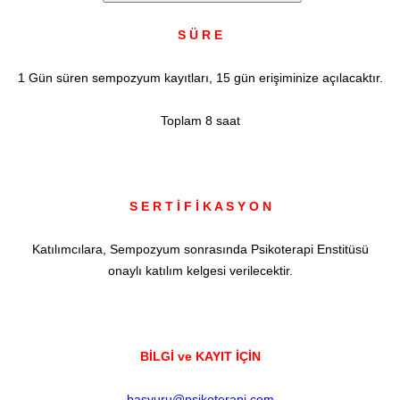
S Ü R E
1 Gün süren sempozyum kayıtları, 15 gün erişiminize açılacaktır.
Toplam 8 saat
S E R T İ F İ K A S Y O N
Katılımcılara, Sempozyum sonrasında Psikoterapi Enstitüsü
onaylı katılım kelgesi verilecektir.
BİLGİ ve KAYIT İÇİN
basvuru@psikoterapi.com