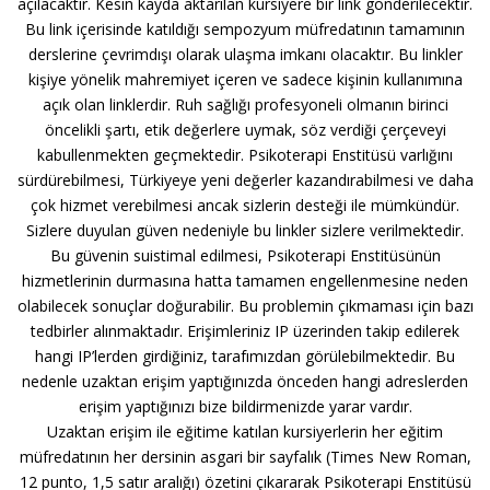
açılacaktır. Kesin kayda aktarılan kursiyere bir link gönderilecektir.
Bu link içerisinde katıldığı sempozyum müfredatının tamamının
derslerine çevrimdışı olarak ulaşma imkanı olacaktır. Bu linkler
kişiye yönelik mahremiyet içeren ve sadece kişinin kullanımına
açık olan linklerdir. Ruh sağlığı profesyoneli olmanın birinci
öncelikli şartı, etik değerlere uymak, söz verdiği çerçeveyi
kabullenmekten geçmektedir. Psikoterapi Enstitüsü varlığını
sürdürebilmesi, Türkiyeye yeni değerler kazandırabilmesi ve daha
çok hizmet verebilmesi ancak sizlerin desteği ile mümkündür.
Sizlere duyulan güven nedeniyle bu linkler sizlere verilmektedir.
Bu güvenin suistimal edilmesi, Psikoterapi Enstitüsünün
hizmetlerinin durmasına hatta tamamen engellenmesine neden
olabilecek sonuçlar doğurabilir. Bu problemin çıkmaması için bazı
tedbirler alınmaktadır. Erişimleriniz IP üzerinden takip edilerek
hangi IP’lerden girdiğiniz, tarafımızdan görülebilmektedir. Bu
nedenle uzaktan erişim yaptığınızda önceden hangi adreslerden
erişim yaptığınızı bize bildirmenizde yarar vardır.
Uzaktan erişim ile eğitime katılan kursiyerlerin her eğitim
müfredatının her dersinin asgari bir sayfalık (Times New Roman,
12 punto, 1,5 satır aralığı) özetini çıkararak Psikoterapi Enstitüsü