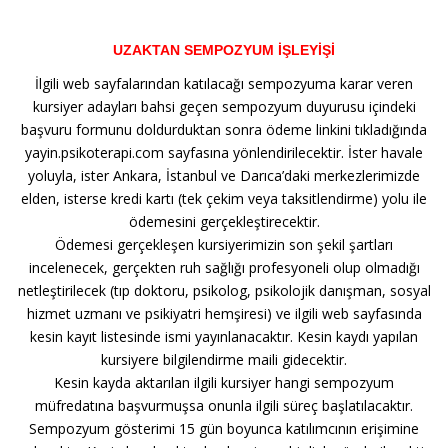
UZAKTAN SEMPOZYUM İŞLEYİŞİ
İlgili web sayfalarından katılacağı sempozyuma karar veren
kursiyer adayları bahsi geçen sempozyum duyurusu içindeki
başvuru formunu doldurduktan sonra ödeme linkini tıkladığında
yayin.psikoterapi.com sayfasına yönlendirilecektir. İster havale
yoluyla, ister Ankara, İstanbul ve Darıca’daki merkezlerimizde
elden, isterse kredi kartı (tek çekim veya taksitlendirme) yolu ile
ödemesini gerçekleştirecektir.
Ödemesi gerçekleşen kursiyerimizin son şekil şartları
incelenecek, gerçekten ruh sağlığı profesyoneli olup olmadığı
netleştirilecek (tıp doktoru, psikolog, psikolojik danışman, sosyal
hizmet uzmanı ve psikiyatri hemşiresi) ve ilgili web sayfasında
kesin kayıt listesinde ismi yayınlanacaktır. Kesin kaydı yapılan
kursiyere bilgilendirme maili gidecektir.
Kesin kayda aktarılan ilgili kursiyer hangi sempozyum
müfredatına başvurmuşsa onunla ilgili süreç başlatılacaktır.
Sempozyum gösterimi 15 gün boyunca katılımcının erişimine