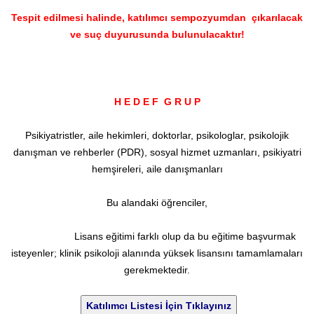
Tespit edilmesi halinde, katılımcı sempozyumdan çıkarılacak
ve suç duyurusunda bulunulacaktır!
H E D E F G R U P
Psikiyatristler, aile hekimleri, doktorlar, psikologlar, psikolojik
danışman ve rehberler (PDR), sosyal hizmet uzmanları, psikiyatri
hemşireleri, aile danışmanları
Bu alandaki öğrenciler,
Lisans eğitimi farklı olup da bu eğitime başvurmak
isteyenler; klinik psikoloji alanında yüksek lisansını tamamlamaları
gerekmektedir.