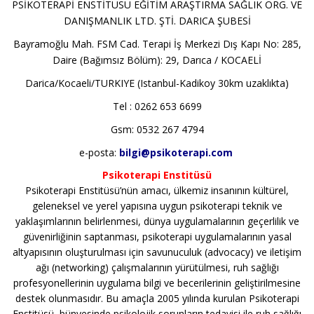
PSİKOTERAPİ ENSTİTÜSÜ EĞİTİM ARAŞTIRMA SAĞLIK ORG. VE
DANIŞMANLIK LTD. ŞTİ. DARICA ŞUBESİ
Bayramoğlu Mah. FSM Cad. Terapi İş Merkezi Dış Kapı No: 285,
Daire (Bağımsız Bölüm): 29, Darıca / KOCAELİ
Darica/Kocaeli/TURKIYE (Istanbul-Kadikoy 30km uzaklıkta)
Tel : 0262 653 6699
Gsm: 0532 267 4794
e-posta:
bilgi@psikoterapi.com
Psikoterapi Enstitüsü
Psikoterapi Enstitüsü’nün amacı, ülkemiz insanının kültürel,
geleneksel ve yerel yapısına uygun psikoterapi teknik ve
yaklaşımlarının belirlenmesi, dünya uygulamalarının geçerlilik ve
güvenirliğinin saptanması, psikoterapi uygulamalarının yasal
altyapısının oluşturulması için savunuculuk (advocacy) ve iletişim
ağı (networking) çalışmalarının yürütülmesi, ruh sağlığı
profesyonellerinin uygulama bilgi ve becerilerinin geliştirilmesine
destek olunmasıdır. Bu amaçla 2005 yılında kurulan Psikoterapi
Enstitüsü, bünyesinde psikolojik sorunların tedavisi ile ruh sağlığı