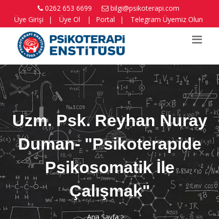
0262 653 6699
bilgi@psikoterapi.com
Üye Girişi
|
Üye Ol
|
Portal
|
Telegram Üyemiz Olun
Uzm. Psk. Reyhan Nuray
Duman- "Psikoterapide
Psikosomatik İle
Çalışmak"
Ana Sayfa >