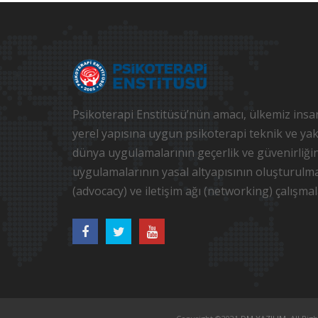
Psikoterapi Enstitüsü’nün amacı, ülkemiz insan
yerel yapısına uygun psikoterapi teknik ve yak
dünya uygulamalarının geçerlik ve güvenirliği
uygulamalarının yasal altyapısının oluşturulm
(advocacy) ve iletişim ağı (networking) çalışmal