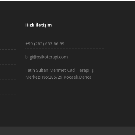
Hızlı İletişim
m
+90 (262) 653 66 99
bilgi@psikoterapi.com
Fatih Sultan Mehmet Cad. Terapi İş
Merkezi No:285/29 Kocaeli,Darıca