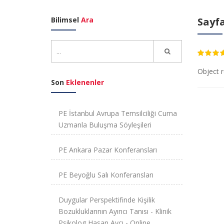
Bilimsel
Ara
Sayfa
4.70
Object r
Son
Eklenenler
PE İstanbul Avrupa Temsilciliği Cuma
Uzmanla Buluşma Söyleşileri
PE Ankara Pazar Konferansları
PE Beyoğlu Salı Konferansları
Duygular Perspektifinde Kişilik
Bozukluklarının Ayırıcı Tanısı - Klinik
Psikolog Hasan Avcı - Online