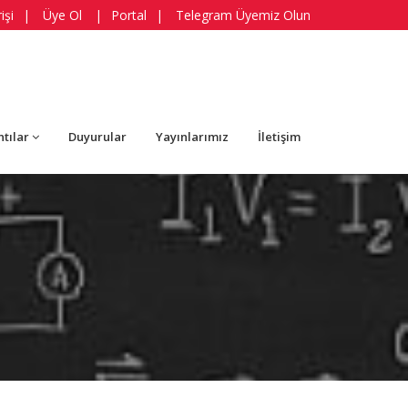
işi
|
Üye Ol
|
Portal
|
Telegram Üyemiz Olun
ntılar
Duyurular
Yayınlarımız
İletişim