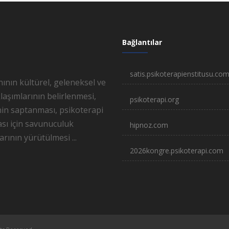
Bağlantılar
satis.psikoterapienstitusu.co
ının kültürel, geleneksel ve
laşımlarının belirlenmesi,
psikoterapi.org
nin saptanması, psikoterapi
ası için savunuculuk
hipnoz.com
arının yürütülmesi ...
2026kongre.psikoterapi.com