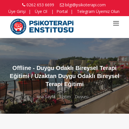
0262 653 6699
bilgi@psikoterapi.com
Üye Girişi
|
Üye Ol
|
Portal
|
Telegram Üyemiz Olun
Offline - Duygu Odaklı Bireysel Terapi
Eğitimi / Uzaktan Duygu Odaklı Bireysel
Terapi Eğitimi
Ana Sayfa
Eğitim
Duyuru