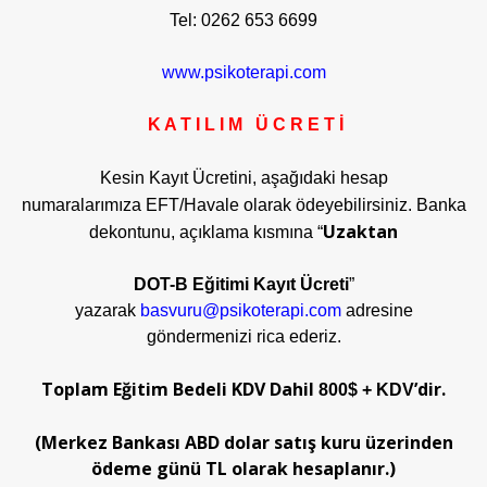
Tel: 0262 653 6699
www.psikoterapi.com
K A T I L I M Ü C R E T İ
Kesin Kayıt Ücretini, aşağıdaki hesap
numaralarımıza
EFT/Havale olarak ödeyebilirsiniz. Banka
Uzaktan
dekontunu, açıklama kısmına “
DOT-B Eğitimi Kayıt Ücreti
”
yazarak
basvuru@psikoterapi.com
adresine
göndermenizi rica ederiz.
Toplam Eğitim Bedeli KDV Dahil
’dir.
800$ + KDV
(Merkez Bankası ABD dolar satış kuru üzerinden
ödeme günü TL olarak hesaplanır.)