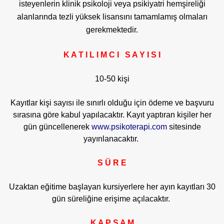
isteyenlerin klinik psikoloji veya psikiyatri hemşireliği
alanlarında tezli yüksek lisansını tamamlamış olmaları
gerekmektedir.
K A T I L I M C I S A Y I S I
10-50 kişi
Kayıtlar kişi sayısı ile sınırlı olduğu için ödeme ve başvuru
sırasına göre kabul yapılacaktır. Kayıt yaptıran kişiler her
gün güncellenerek
www.psikoterapi.com
sitesinde
yayınlanacaktır.
S Ü R E
Uzaktan eğitime başlayan kursiyerlere her ayın kayıtları 30
gün süreliğine erişime açılacaktır.
K A P S A M