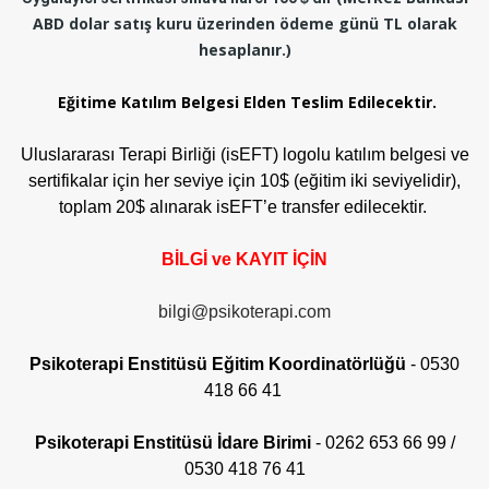
ABD dolar satış kuru üzerinden ödeme günü TL olarak
hesaplanır.)
Eğitime Katılım Belgesi Elden Teslim Edilecektir.
Uluslararası Terapi Birliği (isEFT) logolu katılım belgesi ve
sertifikalar için her seviye için 10$ (eğitim iki seviyelidir),
toplam 20$ alınarak isEFT’e transfer edilecektir.
BİLGİ ve KAYIT İÇİN
bilgi@psikoterapi.com
Psikoterapi Enstitüsü
Eğitim Koordinatörlüğü
-
0530
418 66 41
Psikoterapi Enstitüsü İdare Birimi
- 0262 653 66 99 /
0530 418 76 41