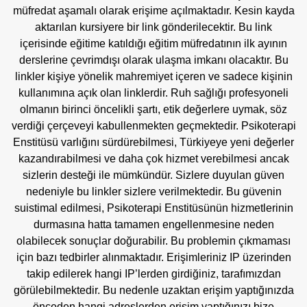
müfredat aşamalı olarak erişime açılmaktadır. Kesin kayda
aktarılan kursiyere bir link gönderilecektir. Bu link
içerisinde eğitime katıldığı eğitim müfredatının ilk ayının
derslerine çevrimdışı olarak ulaşma imkanı olacaktır. Bu
linkler kişiye yönelik mahremiyet içeren ve sadece kişinin
kullanımına açık olan linklerdir. Ruh sağlığı profesyoneli
olmanın birinci öncelikli şartı, etik değerlere uymak, söz
verdiği çerçeveyi kabullenmekten geçmektedir. Psikoterapi
Enstitüsü varlığını sürdürebilmesi, Türkiyeye yeni değerler
kazandırabilmesi ve daha çok hizmet verebilmesi ancak
sizlerin desteği ile mümkündür. Sizlere duyulan güven
nedeniyle bu linkler sizlere verilmektedir. Bu güvenin
suistimal edilmesi, Psikoterapi Enstitüsünün hizmetlerinin
durmasına hatta tamamen engellenmesine neden
olabilecek sonuçlar doğurabilir. Bu problemin çıkmaması
için bazı tedbirler alınmaktadır. Erişimleriniz IP üzerinden
takip edilerek hangi IP’lerden girdiğiniz, tarafımızdan
görülebilmektedir. Bu nedenle uzaktan erişim yaptığınızda
önceden hangi adreslerden erişim yaptığınızı bize