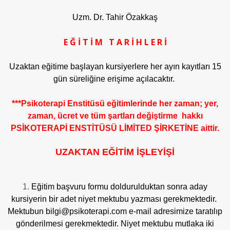
Uzm. Dr. Tahir Özakkaş
E Ğ İ T İ M T A R İ H L E R İ
Uzaktan eğitime başlayan kursiyerlere her ayın kayıtları 15
gün süreliğine erişime açılacaktır.
***Psikoterapi Enstitüsü eğitimlerinde her zaman; yer,
zaman, ücret ve tüm şartları değiştirme hakkı
PSİKOTERAPİ ENSTİTÜSÜ LİMİTED ŞİRKETİNE aittir.
UZAKTAN EĞİTİM İŞLEYİŞİ
Eğitim başvuru formu doldurulduktan sonra aday
kursiyerin bir adet niyet mektubu yazması gerekmektedir.
Mektubun bilgi@psikoterapi.com e-mail adresimize taratılıp
gönderilmesi gerekmektedir. Niyet mektubu mutlaka iki